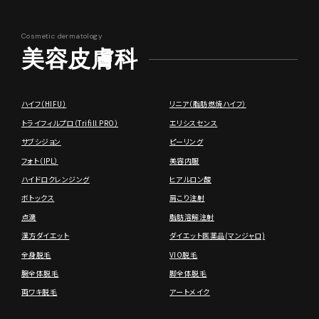
美容皮膚科
ハイフ（HIFU）
リニア（脂肪燃焼ハイフ）
トライフィルプロ（Trifill PRO）
エリシスセンス
サブシジョン
ピーリング
フォト（IPL）
美容内服
ハイドロクレンジング
ヒアルロン酸
ボトックス
肩こり注射
点滴
脂肪溶解注射
漢方ダイエット
ダイエット医薬品(マンジャロ)
全身脱毛
VIO脱毛
腕全体脱毛
脚全体脱毛
両ワキ脱毛
アートメイク