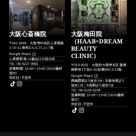
大阪心斎橋院
大阪梅田院
（HAAB×DREAM
〒542-0085 大阪市中央区心斎橋筋
BEAUTY
1-10-11 敬和ビルルフレ21 7階
Google Maps
CLINIC）
心斎橋駅 南 12番出口の目の前
TEL：
06-6227-8981
〒530-0002 大阪府大阪市北区 曽根
営業時間：10:00〜19:00（18:00最終
崎新地1丁目4-20 桜橋IMビル13階
受付）
Google Maps
休診日：不定休
西梅田駅より徒歩1分 / 北新地駅より
徒歩1分 / 大阪駅より徒歩7分
TEL：
06-6136-6294
営業時間：10:00〜19:00（18:00最終
受付）
休診日：不定休