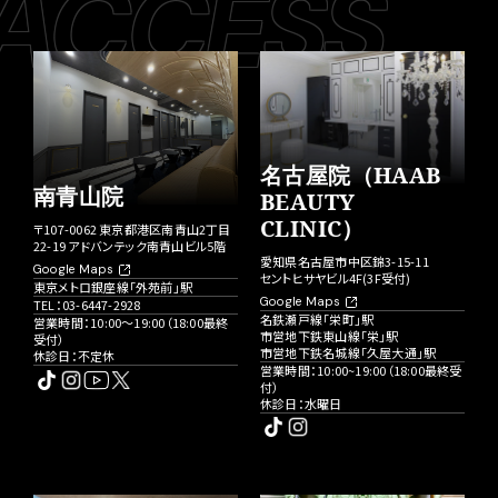
ACCESS
名古屋院（HAAB
南青山院
BEAUTY
CLINIC）
〒107-0062 東京都港区南青山2丁目
22-19 アドバンテック南青山ビル5階
愛知県名古屋市中区錦3-15-11
Google Maps
セントヒサヤビル4F(3F受付)
東京メトロ銀座線「外苑前」駅
Google Maps
TEL：
03-6447-2928
名鉄瀬戸線「栄町」駅
営業時間：10:00〜19:00（18:00最終
市営地下鉄東山線「栄」駅
受付）
市営地下鉄名城線「久屋大通」駅
休診日：不定休
営業時間：10:00~19:00（18:00最終受
付）
休診日：水曜日