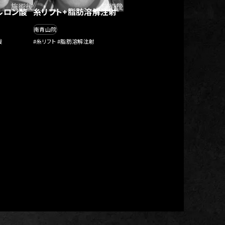
ルロン酸
糸リフト+脂肪溶解注射
南青山院
酸
#糸リフト #脂肪溶解注射