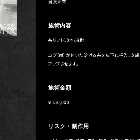
当真未来
施術内容
糸リフト10本/麻酔
コグ（棘）が付いた溶ける糸を皮下に挿入、皮膚
アップさせます。
施術金額
￥150,000
リスク・副作用