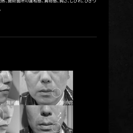
発熱、施術箇所の違和感、異物感、鈍さ、しびれ、ひきつ
。