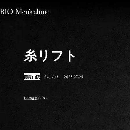
糸リフト
南青山院
#糸リフト
2025.07.29
トップ
症例
糸リフト