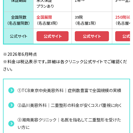
保証期間
永久保証
1年～
3〜一生涯
プランあり
全国院数
全国展開
39院
250院以
（名古屋院数）
（名古屋3院）
（名古屋1院）
（名古屋4
公式サイト
公式サイト
公式サイト
公式
※2026年6月時点
※料金は税込表示です。詳細は各クリニック公式サイトでご確認くだ
さい。
①TCB東京中央美容外科｜症例数豊富で全国規模の実績
②品川美容外科｜二重整形の料金が安くコスパ重視に向く
③湘南美容クリニック｜名医を指名して二重整形を受けた
い方に