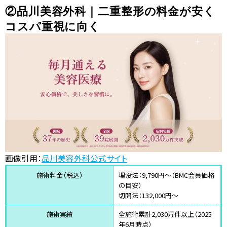
②品川美容外科｜二重整形の料金が安く
コスパ重視に向く
画像引用：
品川美容外科公式サイト
施術料金（税込）
埋没法：9,790円〜（BMC会員価格
の目安）
切開法：132,000円〜
施術実績
全施術累計2,030万件以上（2025
年6月時点）