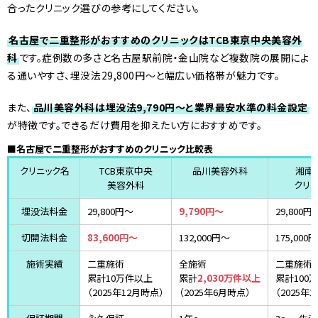
合ったクリニック選びの参考にしてください。
名古屋で二重整形がおすすめのクリニックはTCB東京中央美容外
科
です。症例数の多さと名古屋駅前院・金山院など複数院の展開によ
る通いやすさ、埋没法29,800円〜と幅広い価格帯が魅力です。
また、
品川美容外科は埋没法9,790円〜と業界最安水準の料金設定
が特徴です。できるだけ費用を抑えたい方におすすめです。
■名古屋で二重整形がおすすめのクリニック比較表
クリニック名
TCB東京中央
品川美容外科
湘南
美容外科
クリニ
埋没法料金
29,800円〜
9,790円〜
29,800円
切開法料金
83,600円〜
132,000円〜
175,000
施術実績
二重施術
全施術
二重施術
累計10万件以上
累計
2,030万件以上
累計100
（2025年12月時点）
（2025年6月時点）
（2025年