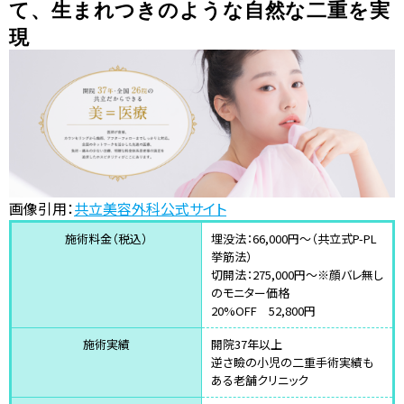
て、生まれつきのような自然な二重を実
現
画像引用：
共立美容外科公式サイト
施術料金（税込）
埋没法：66,000円〜（共立式P-PL
挙筋法）
切開法：275,000円〜※顔バレ無し
のモニター価格
20%OFF 52,800円
施術実績
開院37年以上
逆さ瞼の小児の二重手術実績も
ある老舗クリニック