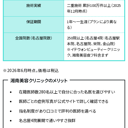
施術実績
二重施術 累計100万件以上（2025
年12月時点）
保証期間
1年〜一生涯（プランにより異な
る）
全国院数（名古屋院数）
250院以上（名古屋4院：名古屋駅
本院、名古屋院、栄院、金山院）
※イテウォンビューティークリニッ
ク、湘南美容皮フ科含まず
※2026年6月時点。価格は税込
湘南美容クリニックのメリット
在籍医師数280名以上で自分に合った名医を選びやすい
医師ごとの症例写真が公式サイトで詳しく確認できる
指名制度があり口コミで評判の医師を選べる
名古屋4院展開で通いやすさ抜群