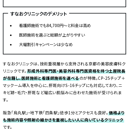
すなおクリニックのデメリット
看護師施術でも84,700円〜と料金は高め
医師施術を選ぶと総額が上がりやすい
大幅割引キャンペーンは少なめ
すなおクリニックは、技術重視層から支持される京都の美容皮膚科ク
リニックです。
形成外科専門医・美容外科専門医資格を持つ土屋院長
が在籍し、医師施術と看護師施術を選べる
のが特徴。CP-25チップ＋
マックーム導入を中心に、肝斑向けS-16チップにも対応しており、ニ
キビ跡・毛穴・肝斑など幅広い肌悩みに合わせた施術が受けられま
す。
阪急「烏丸駅」・地下鉄「四条駅」徒歩1分とアクセスも良好。
価格より
も施術内容や照射の細かさを重視したい人に向いているクリニック
です。