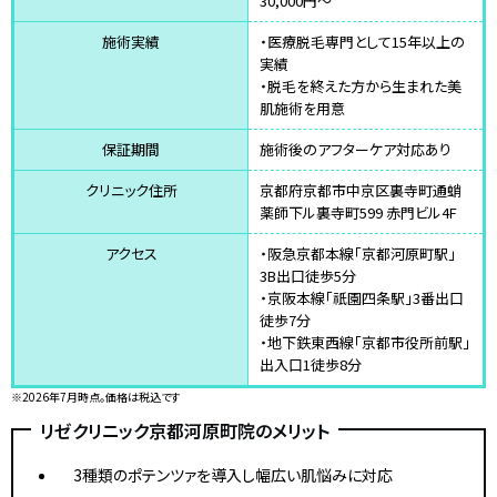
30,000円～
施術実績
・医療脱毛専門として15年以上の
実績
・脱毛を終えた方から生まれた美
肌施術を用意
保証期間
施術後のアフターケア対応あり
クリニック住所
京都府京都市中京区裏寺町通蛸
薬師下ル裏寺町599 赤門ビル4F
アクセス
・阪急京都本線「京都河原町駅」
3B出口徒歩5分
・京阪本線「祇園四条駅」3番出口
徒歩7分
・地下鉄東西線「京都市役所前駅」
出入口1徒歩8分
※2026年7月時点。価格は税込です
リゼクリニック京都河原町院のメリット
3種類のポテンツァを導入し幅広い肌悩みに対応