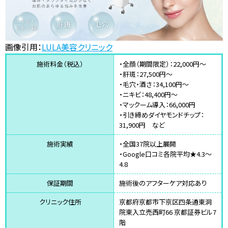
画像引用：
LULA美容クリニック
施術料金（税込）
・全顔（期間限定）：22,000円～
・肝斑：27,500円～
・毛穴・酒さ：34,100円～
・ニキビ：48,400円～
・マックーム導入：66,000円
・引き締めダイヤモンドチップ：
31,900円 など
施術実績
・全国37院以上展開
・Google口コミ各院平均★4.3～
4.8
保証期間
施術後のアフターケア対応あり
クリニック住所
京都府京都市下京区四条通東洞
院東入立売西町66 京都証券ビル7
階