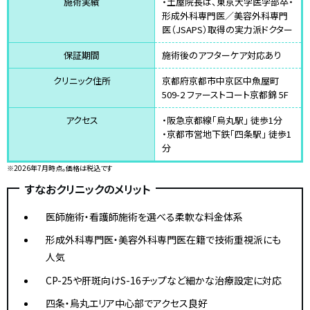
施術実績
・土屋院長は、東京大学医学部卒・
形成外科専門医／美容外科専門
医（JSAPS）取得の実力派ドクター
保証期間
施術後のアフターケア対応あり
クリニック住所
京都府京都市中京区中魚屋町
509-2 ファーストコート京都錦 5F
アクセス
・阪急京都線「烏丸駅」 徒歩1分
・京都市営地下鉄「四条駅」 徒歩1
分
※2026年7月時点。価格は税込です
すなおクリニックのメリット
医師施術・看護師施術を選べる柔軟な料金体系
形成外科専門医・美容外科専門医在籍で技術重視派にも
人気
CP-25や肝斑向けS-16チップなど細かな治療設定に対応
四条・烏丸エリア中心部でアクセス良好