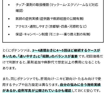
チップ・薬剤の取扱種類（マックーム・エクソソームなど対応
確認）
医師の症例実績（症例数や医師経歴の公開有無）
アクセス・通院しやすさ（京都駅・四条・河原町など）
保証・キャンペーン制度（モニター・乗り換え割の有無）
とくにポテンツァは、
3〜4週間おきに4〜5回ほど継続するケースが
多いため、「通いやすさ」と「総額」のバランスが重要
です。初回価格だ
けで判断すると、薬剤追加や麻酔代で想定以上の費用になることも
あります。
また、同じポテンツァでも、肝斑向け・ニキビ跡向け・たるみ向けで使
用するチップや出力設定は異なります。
自分の悩みに合う施術実績
があるか、症例写真が公開されているかも確認
しておくと安心です。